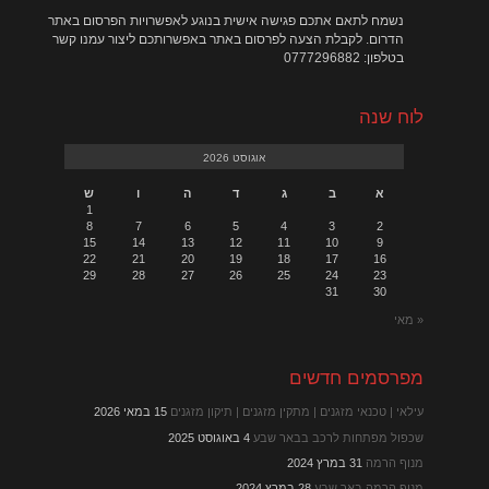
נשמח לתאם אתכם פגישה אישית בנוגע לאפשרויות הפרסום באתר
הדרום. לקבלת הצעה לפרסום באתר באפשרותכם ליצור עמנו קשר
בטלפון: 0777296882
לוח שנה
אוגוסט 2026
א
ב
ג
ד
ה
ו
ש
1
8
7
6
5
4
3
2
15
14
13
12
11
10
9
22
21
20
19
18
17
16
29
28
27
26
25
24
23
31
30
« מאי
מפרסמים חדשים
עילאי | טכנאי מזגנים | מתקין מזגנים | תיקון מזגנים
15 במאי 2026
שכפול מפתחות לרכב בבאר שבע
4 באוגוסט 2025
מנוף הרמה
31 במרץ 2024
מנוף הרמה באר שבע
28 במרץ 2024