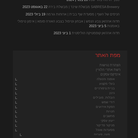
SABRESA Brewery מבשלת שיכר | מבשלת בירה
22 באוגוסט 2023
הניסים של השף | מסעדת שף בבית | ארוחות גורמה
19 ביולי 2023
חדוה ארג'ואן צבע הנפש | אבחון וטיפול בצבע האורה סומא | אימון טיפולי
באומנות
5 ביוני 2023
חדוה ארג’ואן קוסמטיקה הוליסטית
1 ביוני 2023
מפת האתר
הצהרת נגישות
רשת אתרי הלוויין
אינדקס עסקים
אופנה והנעלה
בעלי מקצוע
בניית ציפורניים
גינון
הובלות, מובילים
דודי שמש
הפקת אירועים
חנויות
מחשבים
ייעוץ עסקי
מניקור פדיקור
מסעדות ואוכל
פיצה, פיצריות