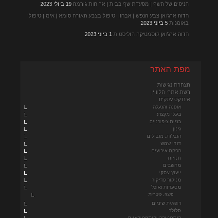
הניסים של השף | מסעדת שף בבית | ארוחות גורמה
19 ביולי 2023
חדוה ארג'ואן צבע הנפש | אבחון וטיפול בצבע האורה סומא | אימון טיפולי
באומנות
5 ביוני 2023
חדוה ארג’ואן קוסמטיקה הוליסטית
1 ביוני 2023
מפת האתר
הצהרת נגישות
רשת אתרי הלוויין
אינדקס עסקים
אופנה והנעלה
בעלי מקצוע
בניית ציפורניים
גינון
הובלות, מובילים
דודי שמש
הפקת אירועים
חנויות
מחשבים
ייעוץ עסקי
מניקור פדיקור
מסעדות ואוכל
פיצה, פיצריות
רופא/ת שיניים
סלולר
קוסמטיקה וקוסמטיקאיות