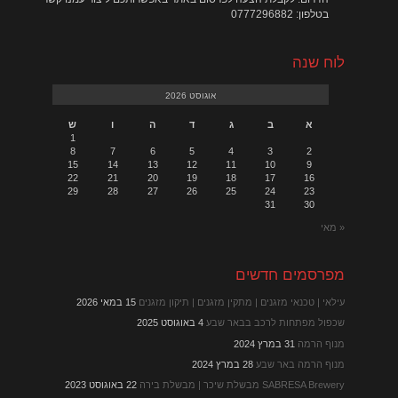
בטלפון: 0777296882
לוח שנה
אוגוסט 2026
א
ב
ג
ד
ה
ו
ש
1
8
7
6
5
4
3
2
15
14
13
12
11
10
9
22
21
20
19
18
17
16
29
28
27
26
25
24
23
31
30
« מאי
מפרסמים חדשים
עילאי | טכנאי מזגנים | מתקין מזגנים | תיקון מזגנים
15 במאי 2026
שכפול מפתחות לרכב בבאר שבע
4 באוגוסט 2025
מנוף הרמה
31 במרץ 2024
מנוף הרמה באר שבע
28 במרץ 2024
SABRESA Brewery מבשלת שיכר | מבשלת בירה
22 באוגוסט 2023