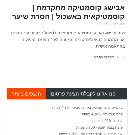
אבישג קוסמטיקה מתקדמת |
קוסמטיקאית באשכול | הסרת שיער
ספטמבר 22, 2022
שמי אבישג ואני קוסמטיקאית מוסמכת לטיפול בבעיות עור הפנים
אני מתמחה בטיפולים שונים ומגוונים לעור הפנים, טיפולים
בהתאמה אישית...
Filed in
אינדקס עסקים
פנו אלינו לקבלת הצעת פרסום
הנצפים ביותר
בומנייט, בטון מוחלק, בטון מוטבע
- 4,804 צפיות
פרסום באתר
- 4,309 צפיות
אודות
- 4,016 צפיות
פיצה בבאר שבע
- 3,750 צפיות
אירוח כפרי אוטנטי בדריג'את
- 3,368 צפיות