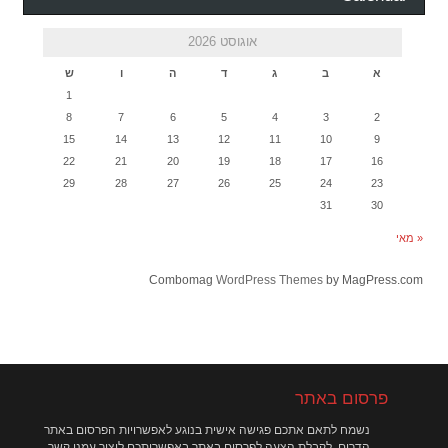
אוגוסט 2026
א
ב
ג
ד
ה
ו
ש
1
8
7
6
5
4
3
2
15
14
13
12
11
10
9
22
21
20
19
18
17
16
29
28
27
26
25
24
23
31
30
« מאי
Combomag
WordPress Themes
by MagPress.com
פרסום באתר
נשמח לתאם אתכם פגישה אישית בנוגע לאפשרויות הפרסום באתר
הדרום. לקבלת הצעה לפרסום באתר באפשרותכם ליצור עמנו קשר