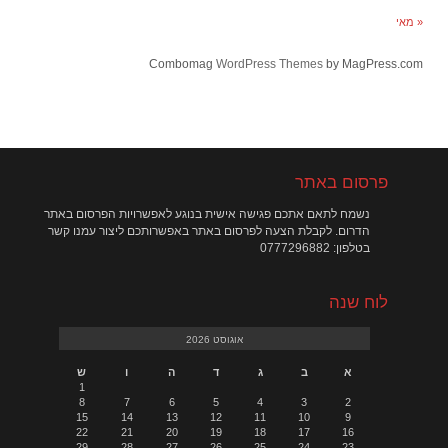
« מאי
Combomag
WordPress Themes
by MagPress.com
פרסום באתר
נשמח לתאם אתכם פגישה אישית בנוגע לאפשרויות הפרסום באתר
הדרום. לקבלת הצעה לפרסום באתר באפשרותכם ליצור עמנו קשר
בטלפון: 0777296882
לוח שנה
אוגוסט 2026
א
ב
ג
ד
ה
ו
ש
1
8
7
6
5
4
3
2
15
14
13
12
11
10
9
22
21
20
19
18
17
16
29
28
27
26
25
24
23