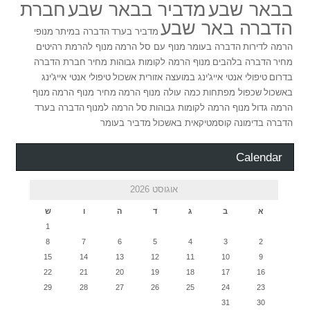
בבאר שבע
מדביר בבאר שבע
חברת
הדברה באר שבע
מדביר בערד
הדברה במיתר
מנופי
הרמה לדירות
הדברה בעומר
מנוף עם סל הרמה
מנוף להרמת רהיטים
מחיר
הדברה בלהבים
מנוף הרמה לקומות גבוהות מחיר
חברת הדברה
בדרום
טיפולי אנטי אייג'ינג במועצה אזורית אשכול
טיפולי אנטי אייג'ינג
באשכול
שכפול מפתחות
כמה עולה מנוף הרמה
מחיר מנוף הרמה
מנוף
הרמה גדול
מנוף הרמה לקומות גבוהות
סל הרמה למנוף
הדברה בערד
הדברה בדימונה
קוסמטיקאית באשכול
מדביר בעומר
Calendar
אוגוסט 2026
א
ב
ג
ד
ה
ו
ש
1
8
7
6
5
4
3
2
15
14
13
12
11
10
9
22
21
20
19
18
17
16
29
28
27
26
25
24
23
31
30