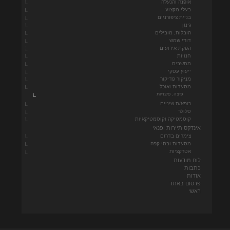
אופנה והנעלה
בעלי מקצוע
בניית ציפורניים
גינון
הובלות, מובילים
דודי שמש
הפקת אירועים
חנויות
מחשבים
ייעוץ עסקי
מניקור פדיקור
מסעדות ואוכל
פיצה, פיצריות
רופא/ת שיניים
סלולר
קוסמטיקה וקוסמטיקאיות
אינדקס תיירות ופנאי
צימרים בדרום
מסעדות ובתי קפה
אטרקציות
לוח מודעות
כתבות
אודות
פרסום באתר
ראשי