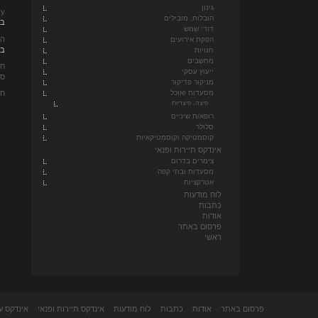
גינון
ery
הובלות, מובילים
בא
דודי שמש
הנ
הפקת אירועים
ביו
חנויות
מחשבים
חד
ייעוץ עסקי
סו
מניקור פדיקור
חד
מסעדות ואוכל
פיצה, פיצריות
רופא/ת שיניים
סלולר
קוסמטיקה וקוסמטיקאיות
אינדקס תיירות ופנאי
צימרים בדרום
מסעדות ובתי קפה
אטרקציות
לוח מודעות
כתבות
אודות
פרסום באתר
ראשי
פרסום באתר
אודות
כתבות
לוח מודעות
אינדקס תיירות ופנאי
אינדקס ע