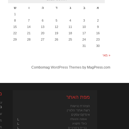
א
ב
ג
ד
ה
ו
ש
1
8
7
6
5
4
3
2
15
14
13
12
11
10
9
22
21
20
19
18
17
16
29
28
27
26
25
24
23
31
30
« מאי
Combomag
WordPress Themes
by MagPress.com
מ
מפת האתר
עי
הצהרת נגישות
במא
רשת אתרי הלוויין
שכ
אינדקס עסקים
אופנה והנעלה
מנ
בעלי מקצוע
מנ
בניית ציפורניים