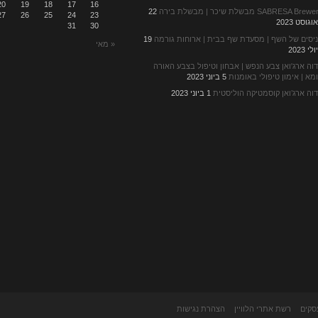
20
19
18
17
16
SABRESA Brew מבשלת שיכר | מבשלת בירה
22
27
26
25
24
23
וגוסט 2023
31
30
יסים של השף | מסעדת שף בבית | ארוחות גורמה
19
« מאי
לי 2023
וה ארג'ואן צבע הנפש | אבחון וטיפול בצבע האורה
מא | אימון טיפולי באומנות
5 ביוני 2023
וה ארג’ואן קוסמטיקה הוליסטית
1 ביוני 2023
סקים
רשת אתרי הלוויין
הצהרת נגישות