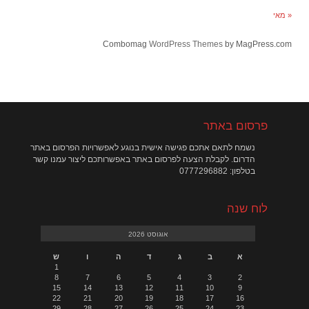
« מאי
Combomag
WordPress Themes
by MagPress.com
פרסום באתר
נשמח לתאם אתכם פגישה אישית בנוגע לאפשרויות הפרסום באתר
הדרום. לקבלת הצעה לפרסום באתר באפשרותכם ליצור עמנו קשר
בטלפון: 0777296882
לוח שנה
אוגוסט 2026
א
ב
ג
ד
ה
ו
ש
1
8
7
6
5
4
3
2
15
14
13
12
11
10
9
22
21
20
19
18
17
16
29
28
27
26
25
24
23