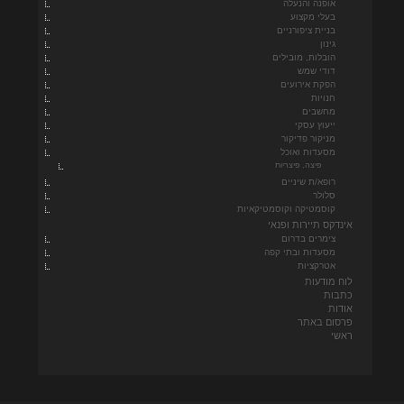
אופנה והנעלה
בעלי מקצוע
בניית ציפורניים
גינון
הובלות, מובילים
דודי שמש
הפקת אירועים
חנויות
מחשבים
ייעוץ עסקי
מניקור פדיקור
מסעדות ואוכל
פיצה, פיצריות
רופא/ת שיניים
סלולר
קוסמטיקה וקוסמטיקאיות
אינדקס תיירות ופנאי
צימרים בדרום
מסעדות ובתי קפה
אטרקציות
לוח מודעות
כתבות
אודות
פרסום באתר
ראשי