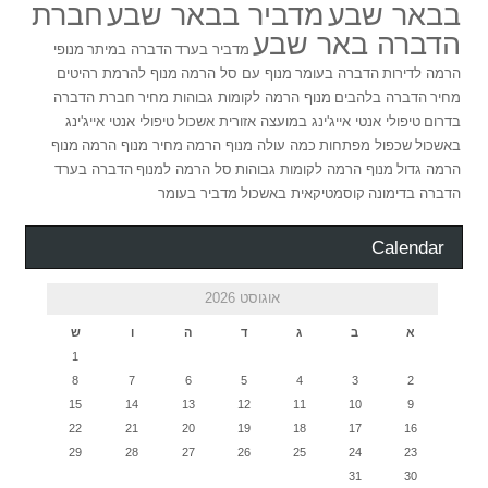
בבאר שבע
מדביר בבאר שבע
חברת
הדברה באר שבע
מדביר בערד
הדברה במיתר
מנופי
הרמה לדירות
הדברה בעומר
מנוף עם סל הרמה
מנוף להרמת רהיטים
מחיר
הדברה בלהבים
מנוף הרמה לקומות גבוהות מחיר
חברת הדברה
בדרום
טיפולי אנטי אייג'ינג במועצה אזורית אשכול
טיפולי אנטי אייג'ינג
באשכול
שכפול מפתחות
כמה עולה מנוף הרמה
מחיר מנוף הרמה
מנוף
הרמה גדול
מנוף הרמה לקומות גבוהות
סל הרמה למנוף
הדברה בערד
הדברה בדימונה
קוסמטיקאית באשכול
מדביר בעומר
Calendar
אוגוסט 2026
א
ב
ג
ד
ה
ו
ש
1
8
7
6
5
4
3
2
15
14
13
12
11
10
9
22
21
20
19
18
17
16
29
28
27
26
25
24
23
31
30