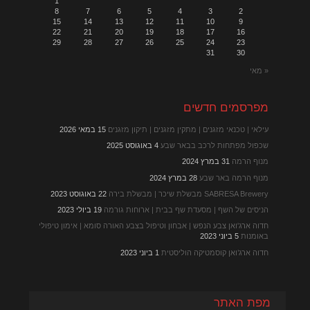
1
8
7
6
5
4
3
2
15
14
13
12
11
10
9
22
21
20
19
18
17
16
29
28
27
26
25
24
23
31
30
« מאי
מפרסמים חדשים
עילאי | טכנאי מזגנים | מתקין מזגנים | תיקון מזגנים
15 במאי 2026
שכפול מפתחות לרכב בבאר שבע
4 באוגוסט 2025
מנוף הרמה
31 במרץ 2024
מנוף הרמה באר שבע
28 במרץ 2024
SABRESA Brewery מבשלת שיכר | מבשלת בירה
22 באוגוסט 2023
הניסים של השף | מסעדת שף בבית | ארוחות גורמה
19 ביולי 2023
חדוה ארג'ואן צבע הנפש | אבחון וטיפול בצבע האורה סומא | אימון טיפולי
באומנות
5 ביוני 2023
חדוה ארג’ואן קוסמטיקה הוליסטית
1 ביוני 2023
מפת האתר