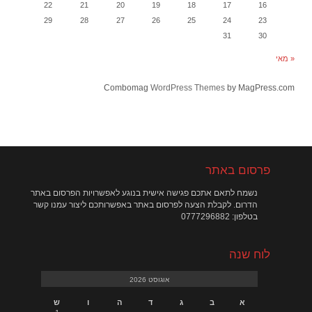
22
21
20
19
18
17
16
29
28
27
26
25
24
23
31
30
« מאי
Combomag
WordPress Themes
by MagPress.com
פרסום באתר
נשמח לתאם אתכם פגישה אישית בנוגע לאפשרויות הפרסום באתר
הדרום. לקבלת הצעה לפרסום באתר באפשרותכם ליצור עמנו קשר
בטלפון: 0777296882
לוח שנה
אוגוסט 2026
א
ב
ג
ד
ה
ו
ש