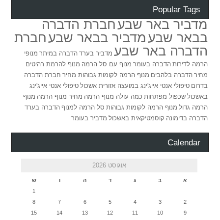
Popular Tags
מדביר באר שבע
חברת הדברה
בבאר שבע
מדביר בבאר שבע
חברת
הדברה באר שבע
מדביר בערד
הדברה במיתר
מנופי
הרמה לדירות
הדברה בעומר
מנוף עם סל הרמה
מנוף להרמת רהיטים
מחיר
הדברה בלהבים
מנוף הרמה לקומות גבוהות מחיר
חברת הדברה
בדרום
טיפולי אנטי אייג'ינג במועצה אזורית אשכול
טיפולי אנטי אייג'ינג
באשכול
שכפול מפתחות
כמה עולה מנוף הרמה
מחיר מנוף הרמה
מנוף
הרמה גדול
מנוף הרמה לקומות גבוהות
סל הרמה למנוף
הדברה בערד
הדברה בדימונה
קוסמטיקאית באשכול
מדביר בעומר
Calendar
אוגוסט 2026
א
ב
ג
ד
ה
ו
ש
1
8
7
6
5
4
3
2
15
14
13
12
11
10
9