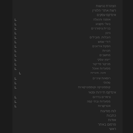
הצהרת נגישות
רשת אתרי הלוויין
אינדקס עסקים
אופנה והנעלה
בעלי מקצוע
בניית ציפורניים
גינון
הובלות, מובילים
דודי שמש
הפקת אירועים
חנויות
מחשבים
ייעוץ עסקי
מניקור פדיקור
מסעדות ואוכל
פיצה, פיצריות
רופא/ת שיניים
סלולר
קוסמטיקה וקוסמטיקאיות
אינדקס תיירות ופנאי
צימרים בדרום
מסעדות ובתי קפה
אטרקציות
לוח מודעות
כתבות
אודות
פרסום באתר
ראשי