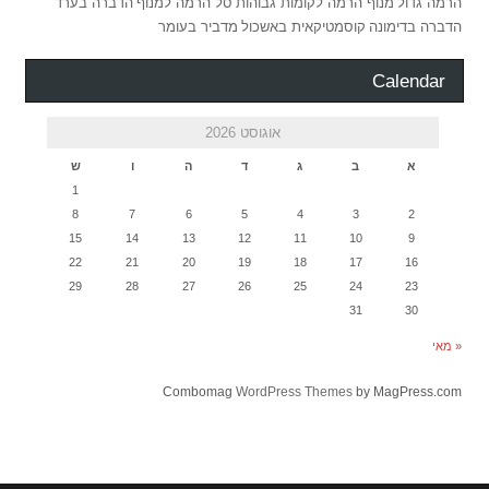
הרמה גדול
מנוף הרמה לקומות גבוהות
סל הרמה למנוף
הדברה בערד
הדברה בדימונה
קוסמטיקאית באשכול
מדביר בעומר
Calendar
אוגוסט 2026
א
ב
ג
ד
ה
ו
ש
1
8
7
6
5
4
3
2
15
14
13
12
11
10
9
22
21
20
19
18
17
16
29
28
27
26
25
24
23
31
30
« מאי
Combomag
WordPress Themes
by MagPress.com