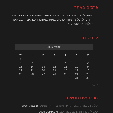
פרסום באתר
נשמח לתאם אתכם פגישה אישית בנוגע לאפשרויות הפרסום באתר
הדרום. לקבלת הצעה לפרסום באתר באפשרותכם ליצור עמנו קשר
בטלפון: 0777296882
לוח שנה
אוגוסט 2026
א
ב
ג
ד
ה
ו
ש
1
8
7
6
5
4
3
2
15
14
13
12
11
10
9
22
21
20
19
18
17
16
29
28
27
26
25
24
23
31
30
« מאי
מפרסמים חדשים
עילאי | טכנאי מזגנים | מתקין מזגנים | תיקון מזגנים
15 במאי 2026
שכפול מפתחות לרכב בבאר שבע
4 באוגוסט 2025