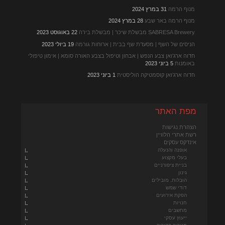
מנוף הרמה
31 במרץ 2024
מנוף הרמה באר שבע
28 במרץ 2024
SABRESA Brewery מבשלת שיכר | מבשלת בירה
22 באוגוסט 2023
הניסים של השף | מסעדת שף בבית | ארוחות גורמה
19 ביולי 2023
חדוה ארג'ואן צבע הנפש | אבחון וטיפול בצבע האורה סומא | אימון טיפולי
באומנות
5 ביוני 2023
חדוה ארג’ואן קוסמטיקה הוליסטית
1 ביוני 2023
מפת האתר
הצהרת נגישות
רשת אתרי הלוויין
אינדקס עסקים
אופנה והנעלה
בעלי מקצוע
בניית ציפורניים
גינון
הובלות, מובילים
דודי שמש
הפקת אירועים
חנויות
מחשבים
ייעוץ עסקי