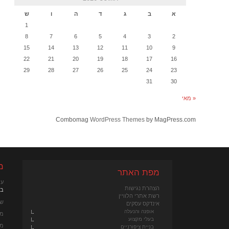
א
ב
ג
ד
ה
ו
ש
1
8
7
6
5
4
3
2
15
14
13
12
11
10
9
22
21
20
19
18
17
16
29
28
27
26
25
24
23
31
30
« מאי
Combomag
WordPress Themes
by MagPress.com
מ
מפת האתר
עי
הצהרת נגישות
במא
רשת אתרי הלוויין
שכ
אינדקס עסקים
אופנה והנעלה
מנ
בעלי מקצוע
מנ
בניית ציפורניים