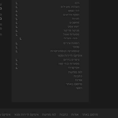
גינון
ery
הובלות, מובילים
בא
דודי שמש
הנ
הפקת אירועים
ביו
חנויות
מחשבים
חד
ייעוץ עסקי
סו
מניקור פדיקור
חד
מסעדות ואוכל
פיצה, פיצריות
רופא/ת שיניים
סלולר
קוסמטיקה וקוסמטיקאיות
אינדקס תיירות ופנאי
צימרים בדרום
מסעדות ובתי קפה
אטרקציות
לוח מודעות
כתבות
אודות
פרסום באתר
ראשי
פרסום באתר
אודות
כתבות
לוח מודעות
אינדקס תיירות ופנאי
אינדקס ע