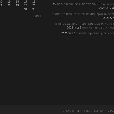
20
19
18
17
16
SABRESA Brew מבשלת שיכר | מבשלת בירה
22
27
26
25
24
23
וגוסט 2023
31
30
יסים של השף | מסעדת שף בבית | ארוחות גורמה
19
« מאי
לי 2023
וה ארג'ואן צבע הנפש | אבחון וטיפול בצבע האורה
מא | אימון טיפולי באומנות
5 ביוני 2023
וה ארג’ואן קוסמטיקה הוליסטית
1 ביוני 2023
סקים
רשת אתרי הלוויין
הצהרת נגישות