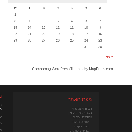
א
ב
ג
ד
ה
ו
ש
1
8
7
6
5
4
3
2
15
14
13
12
11
10
9
22
21
20
19
18
17
16
29
28
27
26
25
24
23
31
30
« מאי
Combomag
WordPress Themes
by MagPress.com
מ
מפת האתר
עי
הצהרת נגישות
במא
רשת אתרי הלוויין
שכ
אינדקס עסקים
אופנה והנעלה
מנ
בעלי מקצוע
מנ
בניית ציפורניים