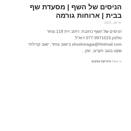
הניסים של השף | מסעדת שף
בבית | ארוחות גורמה
יולי 19, 2023
הניסים של השף כתובת: רחוב זית 118 צוחר
טלפון:077-9971015 דוא"ל:
shoshmagia@Hotmail.com בישוב צוחר, ישוב קהילתי
שקט בנגב הקרוב, זמן...
Filed in
אינדקס עסקים