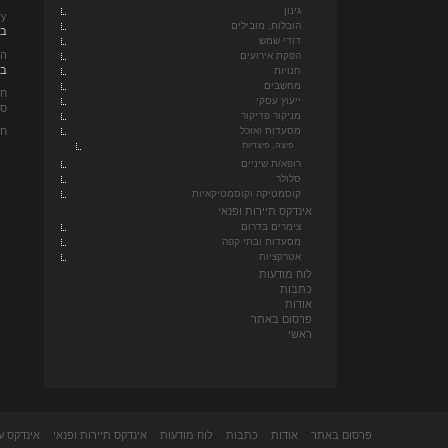
גינון
ery
הובלות, מובילים
בא
דודי שמש
הנ
הפקת אירועים
ביו
חנויות
מחשבים
חד
ייעוץ עסקי
סו
מניקור פדיקור
חד
מסעדות ואוכל
פיצה, פיצריות
רופא/ת שיניים
סלולר
קוסמטיקה וקוסמטיקאיות
אינדקס תיירות ופנאי
צימרים בדרום
מסעדות ובתי קפה
אטרקציות
לוח מודעות
כתבות
אודות
פרסום באתר
ראשי
פרסום באתר
אודות
כתבות
לוח מודעות
אינדקס תיירות ופנאי
אינדקס ע