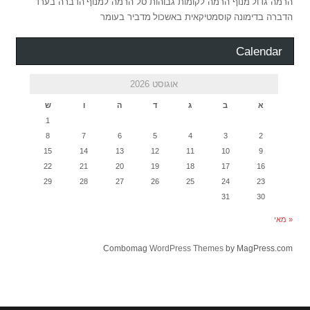
הרמה גדול
מנוף הרמה לקומות גבוהות
סל הרמה למנוף
הדברה בערד
הדברה בדימונה
קוסמטיקאית באשכול
מדביר בעומר
Calendar
אוגוסט 2026
א
ב
ג
ד
ה
ו
ש
1
8
7
6
5
4
3
2
15
14
13
12
11
10
9
22
21
20
19
18
17
16
29
28
27
26
25
24
23
31
30
« מאי
Combomag
WordPress Themes
by MagPress.com