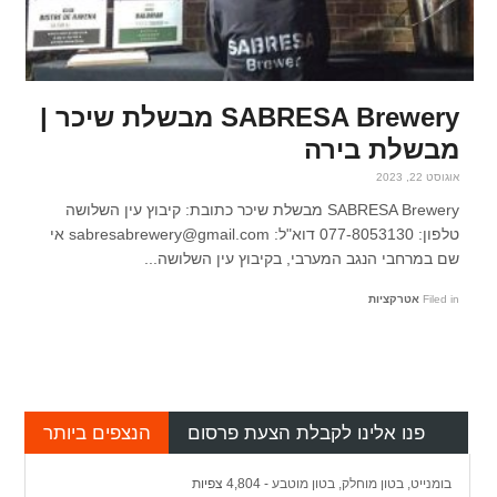
SABRESA Brewery מבשלת שיכר |
מבשלת בירה
אוגוסט 22, 2023
SABRESA Brewery מבשלת שיכר כתובת: קיבוץ עין השלושה
טלפון: 077-8053130 דוא"ל: sabresabrewery@gmail.com אי
שם במרחבי הנגב המערבי, בקיבוץ עין השלושה...
Filed in
אטרקציות
פנו אלינו לקבלת הצעת פרסום
הנצפים ביותר
בומנייט, בטון מוחלק, בטון מוטבע
- 4,804 צפיות