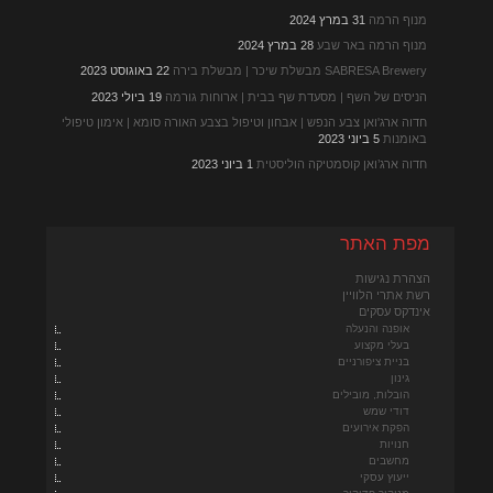
מנוף הרמה
31 במרץ 2024
מנוף הרמה באר שבע
28 במרץ 2024
SABRESA Brewery מבשלת שיכר | מבשלת בירה
22 באוגוסט 2023
הניסים של השף | מסעדת שף בבית | ארוחות גורמה
19 ביולי 2023
חדוה ארג'ואן צבע הנפש | אבחון וטיפול בצבע האורה סומא | אימון טיפולי
באומנות
5 ביוני 2023
חדוה ארג’ואן קוסמטיקה הוליסטית
1 ביוני 2023
מפת האתר
הצהרת נגישות
רשת אתרי הלוויין
אינדקס עסקים
אופנה והנעלה
בעלי מקצוע
בניית ציפורניים
גינון
הובלות, מובילים
דודי שמש
הפקת אירועים
חנויות
מחשבים
ייעוץ עסקי