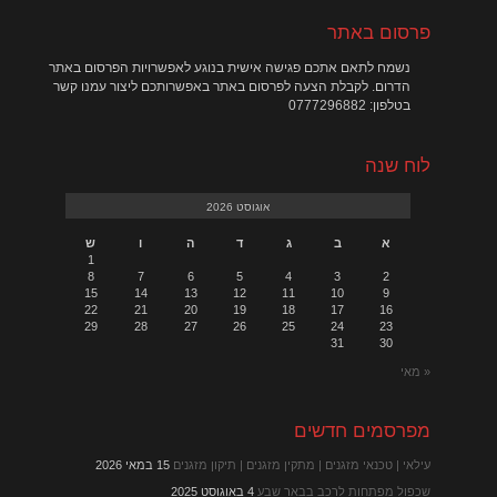
פרסום באתר
נשמח לתאם אתכם פגישה אישית בנוגע לאפשרויות הפרסום באתר
הדרום. לקבלת הצעה לפרסום באתר באפשרותכם ליצור עמנו קשר
בטלפון: 0777296882
לוח שנה
אוגוסט 2026
א
ב
ג
ד
ה
ו
ש
1
8
7
6
5
4
3
2
15
14
13
12
11
10
9
22
21
20
19
18
17
16
29
28
27
26
25
24
23
31
30
« מאי
מפרסמים חדשים
עילאי | טכנאי מזגנים | מתקין מזגנים | תיקון מזגנים
15 במאי 2026
שכפול מפתחות לרכב בבאר שבע
4 באוגוסט 2025