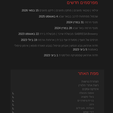
מפרסמים חדשים
עילאי | טכנאי מזגנים | מתקין מזגנים | תיקון מזגנים
15 במאי 2026
שכפול מפתחות לרכב בבאר שבע
4 באוגוסט 2025
מנוף הרמה
31 במרץ 2024
מנוף הרמה באר שבע
28 במרץ 2024
SABRESA Brewery מבשלת שיכר | מבשלת בירה
22 באוגוסט 2023
הניסים של השף | מסעדת שף בבית | ארוחות גורמה
19 ביולי 2023
חדוה ארג'ואן צבע הנפש | אבחון וטיפול בצבע האורה סומא | אימון טיפולי
באומנות
5 ביוני 2023
חדוה ארג’ואן קוסמטיקה הוליסטית
1 ביוני 2023
מפת האתר
הצהרת נגישות
רשת אתרי הלוויין
אינדקס עסקים
אופנה והנעלה
בעלי מקצוע
בניית ציפורניים
גינון
הובלות, מובילים
דודי שמש