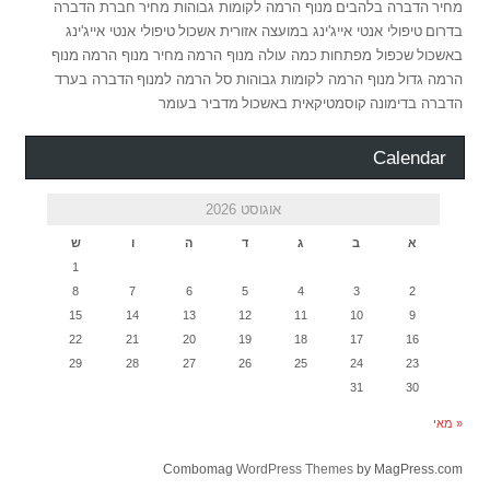
מחיר
הדברה בלהבים
מנוף הרמה לקומות גבוהות מחיר
חברת הדברה
בדרום
טיפולי אנטי אייג'ינג במועצה אזורית אשכול
טיפולי אנטי אייג'ינג
באשכול
שכפול מפתחות
כמה עולה מנוף הרמה
מחיר מנוף הרמה
מנוף
הרמה גדול
מנוף הרמה לקומות גבוהות
סל הרמה למנוף
הדברה בערד
הדברה בדימונה
קוסמטיקאית באשכול
מדביר בעומר
Calendar
אוגוסט 2026
א
ב
ג
ד
ה
ו
ש
1
8
7
6
5
4
3
2
15
14
13
12
11
10
9
22
21
20
19
18
17
16
29
28
27
26
25
24
23
31
30
« מאי
Combomag
WordPress Themes
by MagPress.com