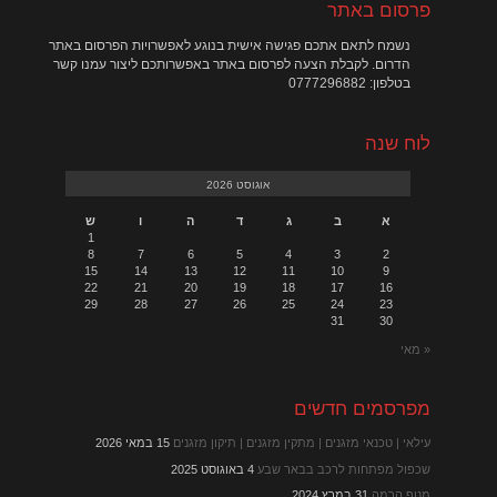
פרסום באתר
נשמח לתאם אתכם פגישה אישית בנוגע לאפשרויות הפרסום באתר
הדרום. לקבלת הצעה לפרסום באתר באפשרותכם ליצור עמנו קשר
בטלפון: 0777296882
לוח שנה
אוגוסט 2026
א
ב
ג
ד
ה
ו
ש
1
8
7
6
5
4
3
2
15
14
13
12
11
10
9
22
21
20
19
18
17
16
29
28
27
26
25
24
23
31
30
« מאי
מפרסמים חדשים
עילאי | טכנאי מזגנים | מתקין מזגנים | תיקון מזגנים
15 במאי 2026
שכפול מפתחות לרכב בבאר שבע
4 באוגוסט 2025
מנוף הרמה
31 במרץ 2024