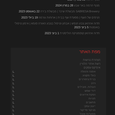
מנוף הרמה באר שבע
28 במרץ 2024
SABRESA Brewery מבשלת שיכר | מבשלת בירה
22 באוגוסט 2023
הניסים של השף | מסעדת שף בבית | ארוחות גורמה
19 ביולי 2023
חדוה ארג'ואן צבע הנפש | אבחון וטיפול בצבע האורה סומא | אימון טיפולי
באומנות
5 ביוני 2023
חדוה ארג’ואן קוסמטיקה הוליסטית
1 ביוני 2023
מפת האתר
הצהרת נגישות
רשת אתרי הלוויין
אינדקס עסקים
אופנה והנעלה
בעלי מקצוע
בניית ציפורניים
גינון
הובלות, מובילים
דודי שמש
הפקת אירועים
חנויות
מחשבים
ייעוץ עסקי
מניקור פדיקור
מסעדות ואוכל