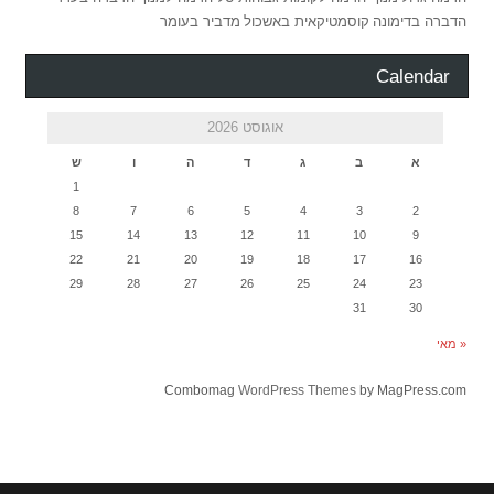
הדברה בדימונה
קוסמטיקאית באשכול
מדביר בעומר
Calendar
אוגוסט 2026
א
ב
ג
ד
ה
ו
ש
1
8
7
6
5
4
3
2
15
14
13
12
11
10
9
22
21
20
19
18
17
16
29
28
27
26
25
24
23
31
30
« מאי
Combomag
WordPress Themes
by MagPress.com