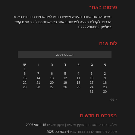
פרסום באתר
נשמח לתאם אתכם פגישה אישית בנוגע לאפשרויות הפרסום באתר
הדרום. לקבלת הצעה לפרסום באתר באפשרותכם ליצור עמנו קשר
בטלפון: 0777296882
לוח שנה
אוגוסט 2026
א
ב
ג
ד
ה
ו
ש
1
8
7
6
5
4
3
2
15
14
13
12
11
10
9
22
21
20
19
18
17
16
29
28
27
26
25
24
23
31
30
« מאי
מפרסמים חדשים
עילאי | טכנאי מזגנים | מתקין מזגנים | תיקון מזגנים
15 במאי 2026
שכפול מפתחות לרכב בבאר שבע
4 באוגוסט 2025