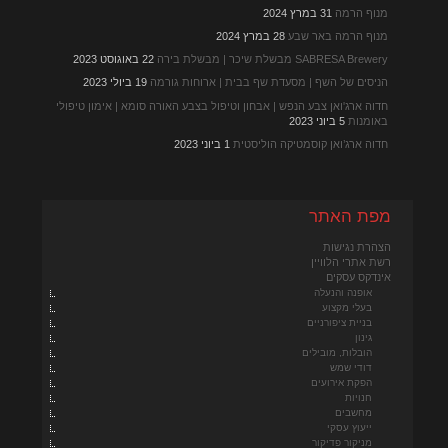
מנוף הרמה
31 במרץ 2024
מנוף הרמה באר שבע
28 במרץ 2024
SABRESA Brewery מבשלת שיכר | מבשלת בירה
22 באוגוסט 2023
הניסים של השף | מסעדת שף בבית | ארוחות גורמה
19 ביולי 2023
חדוה ארג'ואן צבע הנפש | אבחון וטיפול בצבע האורה סומא | אימון טיפולי
באומנות
5 ביוני 2023
חדוה ארג’ואן קוסמטיקה הוליסטית
1 ביוני 2023
מפת האתר
הצהרת נגישות
רשת אתרי הלוויין
אינדקס עסקים
אופנה והנעלה
בעלי מקצוע
בניית ציפורניים
גינון
הובלות, מובילים
דודי שמש
הפקת אירועים
חנויות
מחשבים
ייעוץ עסקי
מניקור פדיקור