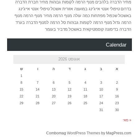
מחיר
הדברה בלהבים
מנוף הרמה לקומות גבוהות מחיר
חברת הדברה
בדרום
טיפולי אנטי אייג'ינג במועצה אזורית אשכול
טיפולי אנטי אייג'ינג
באשכול
שכפול מפתחות
כמה עולה מנוף הרמה
מחיר מנוף הרמה
מנוף
הרמה גדול
מנוף הרמה לקומות גבוהות
סל הרמה למנוף
הדברה בערד
הדברה בדימונה
קוסמטיקאית באשכול
מדביר בעומר
Calendar
אוגוסט 2026
א
ב
ג
ד
ה
ו
ש
1
8
7
6
5
4
3
2
15
14
13
12
11
10
9
22
21
20
19
18
17
16
29
28
27
26
25
24
23
31
30
« מאי
Combomag
WordPress Themes
by MagPress.com