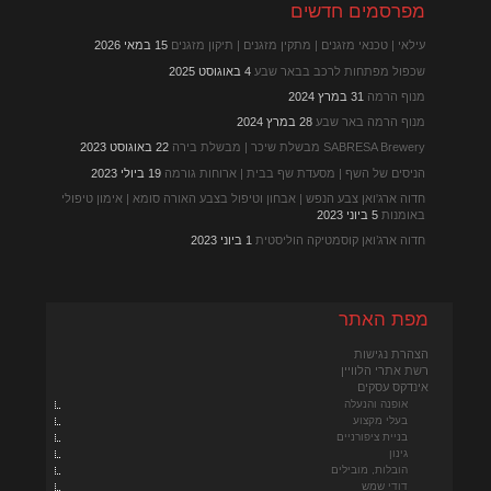
מפרסמים חדשים
עילאי | טכנאי מזגנים | מתקין מזגנים | תיקון מזגנים
15 במאי 2026
שכפול מפתחות לרכב בבאר שבע
4 באוגוסט 2025
מנוף הרמה
31 במרץ 2024
מנוף הרמה באר שבע
28 במרץ 2024
SABRESA Brewery מבשלת שיכר | מבשלת בירה
22 באוגוסט 2023
הניסים של השף | מסעדת שף בבית | ארוחות גורמה
19 ביולי 2023
חדוה ארג'ואן צבע הנפש | אבחון וטיפול בצבע האורה סומא | אימון טיפולי
באומנות
5 ביוני 2023
חדוה ארג’ואן קוסמטיקה הוליסטית
1 ביוני 2023
מפת האתר
הצהרת נגישות
רשת אתרי הלוויין
אינדקס עסקים
אופנה והנעלה
בעלי מקצוע
בניית ציפורניים
גינון
הובלות, מובילים
דודי שמש