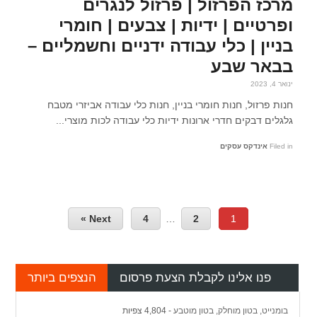
מרכז הפרזול | פרזול לנגרים
ופרטיים | ידיות | צבעים | חומרי
בניין | כלי עבודה ידניים וחשמליים –
בבאר שבע
ינואר 4, 2023
חנות פרזול, חנות חומרי בניין, חנות כלי עבודה אביזרי מטבח
גלגלים דבקים חדרי ארונות ידיות כלי עבודה לכות מוצרי...
Filed in
אינדקס עסקים
Next »
4
…
2
1
פנו אלינו לקבלת הצעת פרסום
הנצפים ביותר
בומנייט, בטון מוחלק, בטון מוטבע
- 4,804 צפיות