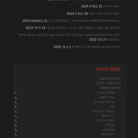
מנוף הרמה
31 במרץ 2024
מנוף הרמה באר שבע
28 במרץ 2024
SABRESA Brewery מבשלת שיכר | מבשלת בירה
22 באוגוסט 2023
הניסים של השף | מסעדת שף בבית | ארוחות גורמה
19 ביולי 2023
חדוה ארג'ואן צבע הנפש | אבחון וטיפול בצבע האורה סומא | אימון טיפולי
באומנות
5 ביוני 2023
חדוה ארג’ואן קוסמטיקה הוליסטית
1 ביוני 2023
מפת האתר
הצהרת נגישות
רשת אתרי הלוויין
אינדקס עסקים
אופנה והנעלה
בעלי מקצוע
בניית ציפורניים
גינון
הובלות, מובילים
דודי שמש
הפקת אירועים
חנויות
מחשבים
ייעוץ עסקי