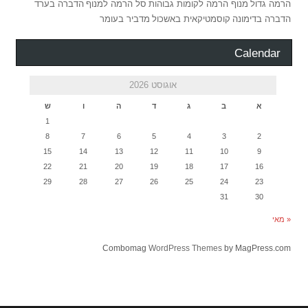
הרמה גדול
מנוף הרמה לקומות גבוהות
סל הרמה למנוף
הדברה בערד
הדברה בדימונה
קוסמטיקאית באשכול
מדביר בעומר
Calendar
אוגוסט 2026
א
ב
ג
ד
ה
ו
ש
1
8
7
6
5
4
3
2
15
14
13
12
11
10
9
22
21
20
19
18
17
16
29
28
27
26
25
24
23
31
30
« מאי
Combomag
WordPress Themes
by MagPress.com