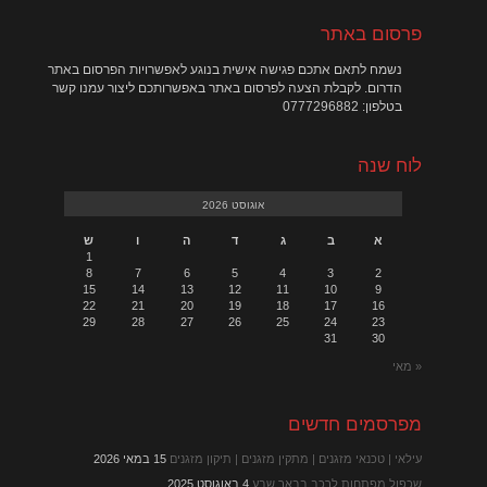
פרסום באתר
נשמח לתאם אתכם פגישה אישית בנוגע לאפשרויות הפרסום באתר
הדרום. לקבלת הצעה לפרסום באתר באפשרותכם ליצור עמנו קשר
בטלפון: 0777296882
לוח שנה
אוגוסט 2026
א
ב
ג
ד
ה
ו
ש
1
8
7
6
5
4
3
2
15
14
13
12
11
10
9
22
21
20
19
18
17
16
29
28
27
26
25
24
23
31
30
« מאי
מפרסמים חדשים
עילאי | טכנאי מזגנים | מתקין מזגנים | תיקון מזגנים
15 במאי 2026
שכפול מפתחות לרכב בבאר שבע
4 באוגוסט 2025