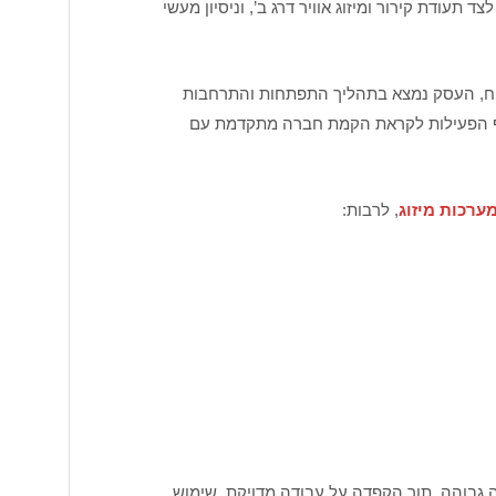
ן מקצועי של כ-8 שנים בתחום, לצד תעודת קירור ומיזוג אוויר דרג ב’, וניסיון מעשי
שטח, העסק נמצא בתהליך התפתחות והתרחבות
קף הפעילות לקראת הקמת חברה מתקדמת עם
ערכות מיזוג
, לרבות:
מה גבוהה, תוך הקפדה על עבודה מדויקת, שימוש